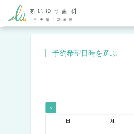
予約希望日時を選ぶ
<
日
月