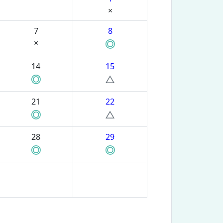
×
7
8
×
◎
14
15
◎
△
21
22
◎
△
28
29
◎
◎