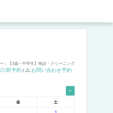
ー：【3歳～中学生】検診・クリーニング
◎:即予約
△
:お問い合わせ予約
/
>
金
土
1